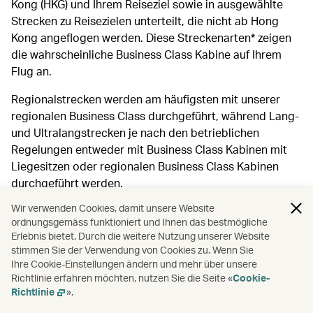
Kong (HKG) und Ihrem Reiseziel sowie in ausgewählte
Strecken zu Reisezielen unterteilt, die nicht ab Hong
Kong angeflogen werden. Diese Streckenarten* zeigen
die wahrscheinliche Business Class Kabine auf Ihrem
Flug an.
Regionalstrecken werden am häufigsten mit unserer
regionalen Business Class durchgeführt, während Lang-
und Ultralangstrecken je nach den betrieblichen
Regelungen entweder mit Business Class Kabinen mit
Liegesitzen oder regionalen Business Class Kabinen
durchgeführt werden.
Wir verwenden Cookies, damit unsere Website
* Bitte beachten Sie, dass die folgenden Streckenarten nur für die
ordnungsgemäss funktioniert und Ihnen das bestmögliche
Business-Class-Kabinenarten gelten und nicht dazu verwendet
Erlebnis bietet. Durch die weitere Nutzung unserer Website
stimmen Sie der Verwendung von Cookies zu. Wenn Sie
werden, Ihren Anspruch auf andere Produkte wie Upgrades,
Ihre Cookie-Einstellungen ändern und mehr über unsere
Tarifvorteile oder Einlösemöglichkeiten zu prüfen.
Richtlinie erfahren möchten, nutzen Sie die Seite «
Cookie-
Richtlinie
».