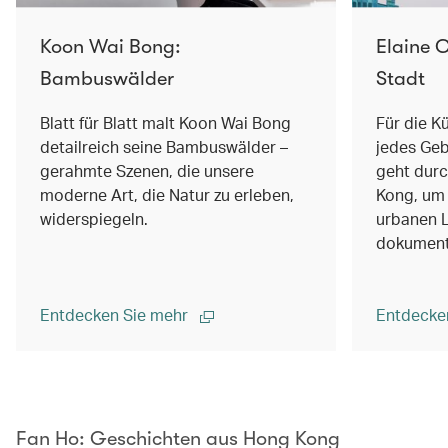
Koon Wai Bong:
Elaine C
Bambuswälder
Stadt
Blatt für Blatt malt Koon Wai Bong
Für die Kü
detailreich seine Bambuswälder –
jedes Geb
gerahmte Szenen, die unsere
geht durc
moderne Art, die Natur zu erleben,
Kong, um 
widerspiegeln.
urbanen 
dokument
Entdecken Sie mehr
Entdecke
00.00
/
02.14
Fan Ho: Geschichten aus Hong Kong