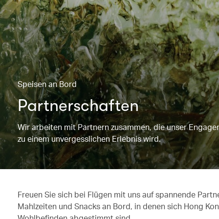
Speisen an Bord
Partnerschaften
Wir arbeiten mit Partnern zusammen, die unser Engageme
zu einem unvergesslichen Erlebnis wird.
Freuen Sie sich bei Flügen mit uns auf spannende Partne
Mahlzeiten und Snacks an Bord, in denen sich Hong Kong 
Wohlbefinden abgestimmt sind.