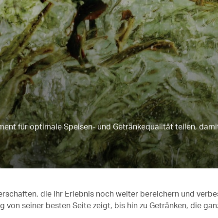
nt für optimale Speisen- und Getränkequalität teilen, damit
rschaften, die Ihr Erlebnis noch weiter bereichern und verbe
von seiner besten Seite zeigt, bis hin zu Getränken, die ganz