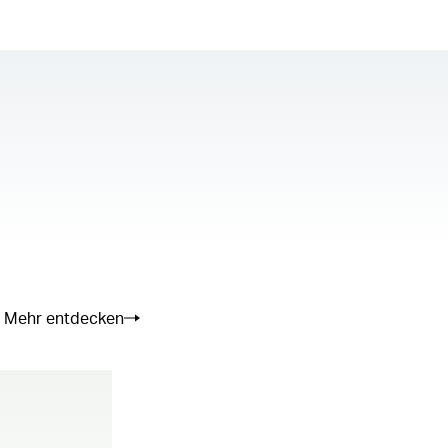
se the server or network failed or because
not supported.
Mehr entdecken