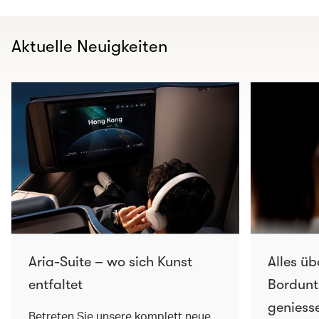
Aktuelle Neuigkeiten
Aria-Suite – wo sich Kunst
Alles üb
entfaltet
Bordunt
geniess
Betreten Sie unsere komplett neue