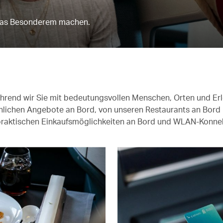
etwas Besonderem machen.
während wir Sie mit bedeutungsvollen Menschen, Orten und Er
nlichen Angebote an Bord, von unseren Restaurants an Bord
 praktischen Einkaufsmöglichkeiten an Bord und WLAN-Konnekt