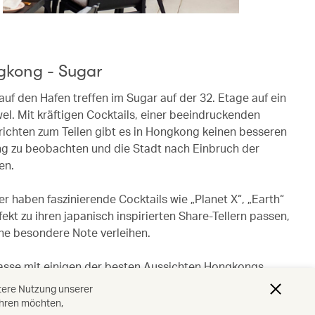
gkong - Sugar
f den Hafen treffen im Sugar auf der 32. Etage auf ein
l. Mit kräftigen Cocktails, einer beeindruckenden
richten zum Teilen gibt es in Hongkong keinen besseren
g zu beobachten und die Stadt nach Einbruch der
en.
r haben faszinierende Cocktails wie „Planet X“, „Earth“
rfekt zu ihren japanisch inspirierten Share-Tellern passen,
ne besondere Note verleihen.
asse mit einigen der besten Aussichten Hongkongs
m an, das auf der Ostseite von Hong Kong Island einen
itere Nutzung unserer
nnen, Entspannen und geselligen Beisammensein sucht.
ahren möchten,