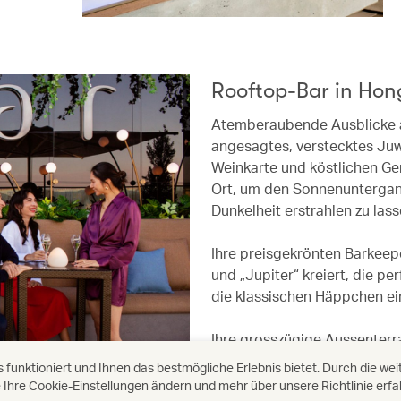
Rooftop-Bar in Hon
Atemberaubende Ausblicke au
angesagtes, verstecktes Juwe
Weinkarte und köstlichen Ge
Ort, um den Sonnenuntergan
Dunkelheit erstrahlen zu lass
Ihre preisgekrönten Barkeepe
und „Jupiter“ kreiert, die pe
die klassischen Häppchen ei
Ihre grosszügige Aussenterr
lockt ein After-Work-Publiku
unktioniert und Ihnen das bestmögliche Erlebnis bietet. Durch die we
entspannten Ort zum Entspa
Ihre Cookie-Einstellungen ändern und mehr über unsere Richtlinie erf