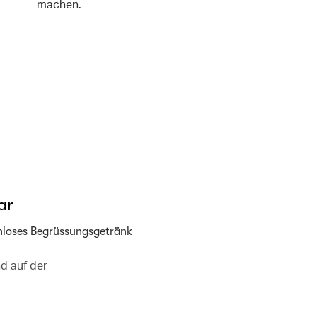
machen.
ar
nloses Begrüssungsgetränk
d auf der