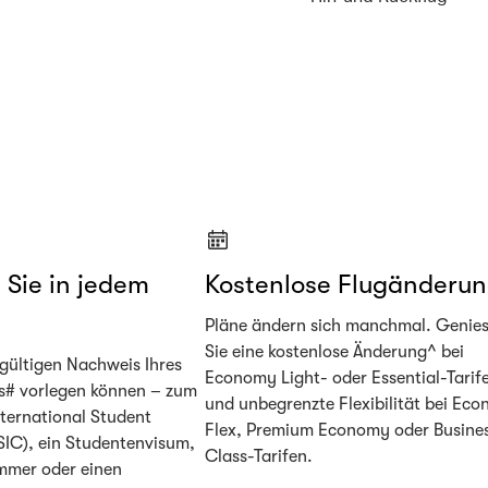
 Sie in jedem
Kostenlose Flugänderu
Pläne ändern sich manchmal. Genie
Sie eine kostenlose Änderung^ bei
gültigen Nachweis Ihres
Economy Light- oder Essential-Tarif
s# vorlegen können – zum
und unbegrenzte Flexibilität bei Ec
nternational Student
Flex, Premium Economy oder Busine
ISIC), ein Studentenvisum,
Class-Tarifen.
mmer oder einen