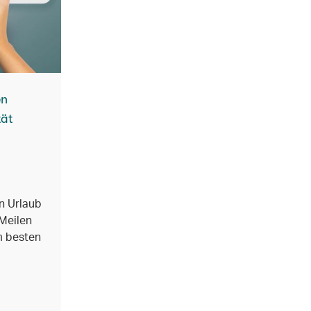
en
tät
n Urlaub
Meilen
m besten