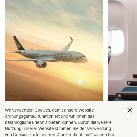
Wir verwenden Cookies, damit unsere Website
Ausgezeichnet als eine der drei
Prämiert 
ordnungsgemäß funktioniert und wir Ihnen das
bestmögliche Erlebnis bieten können. Durch die weitere
besten Fluggesellschaften der Welt
der Welt, 
Nutzung unserer Website stimmen Sie der Verwendung
von Cookies zu. In unserer „Cookie-Richtlinie“ können Sie