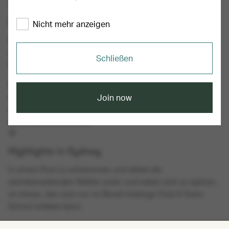
Sydney Highlights
Nicht mehr anzeigen
Swimming in a pool while feeling stunning waves below
and beside you, is something you can only experience in
Schließen
the Bondi Icebergs Club & Swim School.
Established in 1929, the pool next to Bondi Beach offers
Join now
swimming courses as well as public entry seven days a
week, as well as many other opportunities for wellness
and freetime activities.
Highlights in Sydney
In einem Pool zu schwimmen und dabei die
atemberaubenden Wellen unter und neben sich zu spüren,
ist etwas, das man nur im Bondi Icebergs Club & Swim
School erleben kann.
Das 1929 gegründete Schwimmbad in der Nähe des Bondi