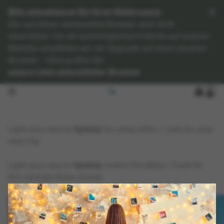
Bitte aktualisieren Sie Ihren Webbrowser.
Der von Ihnen verwendete Browser wird nicht
unterstützt. Für ein bestmögliches Erlebnis auf unserer
Website empfehlen wir ein Upgrade auf einen neueren
Browser – bitte prüfen Sie
unsere Liste unterstützter Browser
.
open navigation menu
Light your way to
Sydney
by using miles + cash for your
next trip.
Light your way to
Sydney
, indem Sie Miles + Cash für
Ihre nächste Reise nutzen.