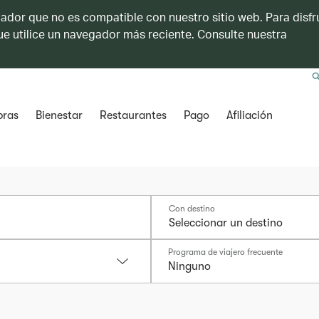
ador que no es compatible con nuestro sitio web. Para disfru
e utilice un navegador más reciente. Consulte nuestra
ras
Bienestar
Restaurantes
Pago
Afiliación
Con destino
Programa de viajero frecuente
Ninguno