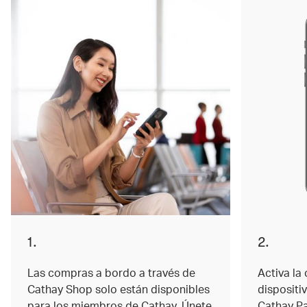
1.
2.
Las compras a bordo a través de
Activa la 
Cathay Shop solo están disponibles
dispositi
para los miembros de Cathay. Únete
Cathay Pa