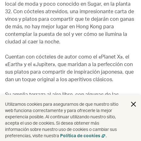
local de moda y poco conocido en Sugar, en la planta
32. Con cócteles atrevidos, una impresionante carta de
vinos y platos para compartir que te dejarán con ganas
de más, no hay mejor lugar en Hong Kong para
contemplar la puesta de sol y ver cómo se ilumina la
ciudad al caer la noche.
Cuentan con cócteles de autor como el «Planet X», el
«Earth» y el «Jupiter», que maridan a la perfección con
sus platos para compartir de inspiración japonesa, que
dan un toque original a los aperitivos clásicos.
Su amplia terraza al aire libre, con algunas de las
mejores vistas de Hong Kong, atrae a un público que,
Utilizamos cookies para asegurarnos de que nuestro sitio
tras el trabajo, busca un espacio tranquilo para
web funciona correctamente y para ofrecerle la mejor
desconectar, relajarse y socializar en la zona este de la
experiencia posible. Al continuar utilizando nuestro sitio,
acepta el uso de cookies. Si desea obtener más
isla de Hong Kong.
información sobre nuestro uso de cookies o cambiar sus
preferencias, visite nuestra
Política de cookies
.