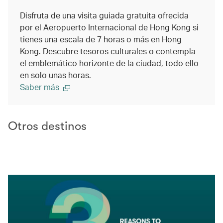
Disfruta de una visita guiada gratuita ofrecida
por el Aeropuerto Internacional de Hong Kong si
tienes una escala de 7 horas o más en Hong
Kong. Descubre tesoros culturales o contempla
el emblemático horizonte de la ciudad, todo ello
en solo unas horas.
Saber más
Otros destinos