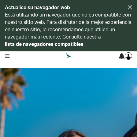
Actualice su navegador web
Está utilizando un navegador que no es compatible con
nuestro sitio web. Para disfrutar de la mejor experiencia
en nuestro sitio, le recomendamos que utilice un
navegador más reciente. Consulte nuestra
lista de navegadores compatibles
.
open navigation menu