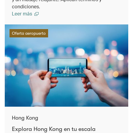
condiciones.
Leer más
Oferta aeropuerto
Hong Kong
Explora Hong Kong en tu escala