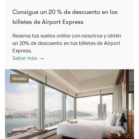
Consigue un 20 % de descuento en los
billetes de Airport Express
Reserva tus vuelos online con nosotros y obtén
un 20% de descuento en tus billetes de Airport
Express.
Saber más
Hoteles