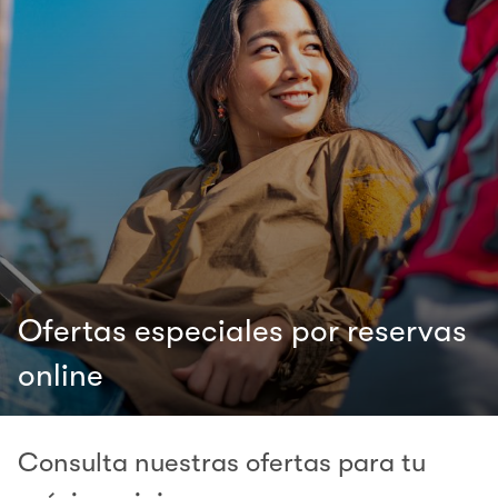
Ofertas especiales por reservas
online
Consulta nuestras ofertas para tu