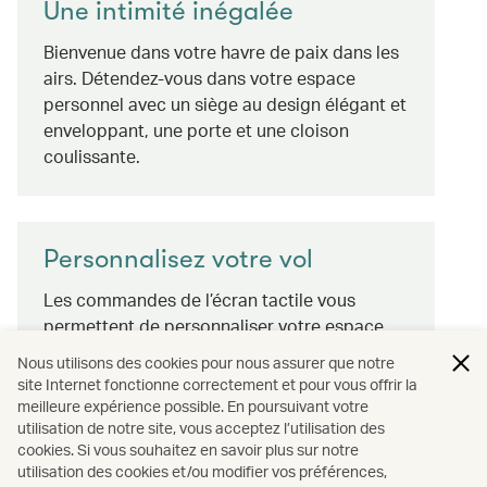
Une intimité inégalée
Bienvenue dans votre havre de paix dans les
airs. Détendez-vous dans votre espace
personnel avec un siège au design élégant et
enveloppant, une porte et une cloison
coulissante.
Personnalisez votre vol
Les commandes de l’écran tactile vous
permettent de personnaliser votre espace
d’une simple pression, tandis que les
Nous utilisons des cookies pour nous assurer que notre
boutons secondaires sont à portée de main,
site Internet fonctionne correctement et pour vous offrir la
même en mode couchette. Personnalisez
meilleure expérience possible. En poursuivant votre
utilisation de notre site, vous acceptez l’utilisation des
votre éclairage d’ambiance depuis n’importe
cookies. Si vous souhaitez en savoir plus sur notre
quelle position de siège sans déranger les
utilisation des cookies et/ou modifier vos préférences,
autres passagers. Avec ou sans lumière, le