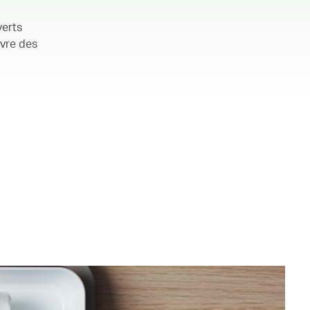
verts
ivre des