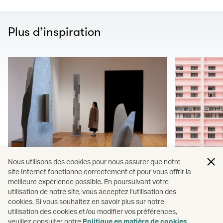
Plus d’inspiration
Nous utilisons des cookies pour nous assurer que notre
site Internet fonctionne correctement et pour vous offrir la
6 choses à ne pas manquer au
7 photo
meilleure expérience possible. En poursuivant votre
utilisation de notre site, vous acceptez l’utilisation des
musée M+ de Hong Kong
qui vou
cookies. Si vous souhaitez en savoir plus sur notre
utilisation des cookies et/ou modifier vos préférences,
amoureux
veuillez consulter notre
Politique en matière de cookies