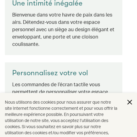
Une intimité inégalée
Bienvenue dans votre havre de paix dans les
airs. Détendez-vous dans votre espace
personnel avec un siège au design élégant et
enveloppant, une porte et une cloison
coulissante.
Personnalisez votre vol
Les commandes de l’écran tactile vous
permettent de personnaliser votre espace
d’une simple pression, tandis que les
Nous utilisons des cookies pour nous assurer que notre
boutons secondaires sont à portée de main,
site Internet fonctionne correctement et pour vous offrir la
même en mode couchette. Personnalisez
meilleure expérience possible. En poursuivant votre
utilisation de notre site, vous acceptez l’utilisation des
votre éclairage d’ambiance depuis n’importe
cookies. Si vous souhaitez en savoir plus sur notre
quelle position de siège sans déranger les
utilisation des cookies et/ou modifier vos préférences,
autres passagers. Avec ou sans lumière, le