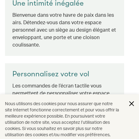
Une intimité inégalée
Bienvenue dans votre havre de paix dans les
airs. Détendez-vous dans votre espace
personnel avec un siège au design élégant et
enveloppant, une porte et une cloison
coulissante.
Personnalisez votre vol
Les commandes de l’écran tactile vous
permettent de personnaliser votre espace
d’une simple pression, tandis que les
Nous utilisons des cookies pour nous assurer que notre
boutons secondaires sont à portée de main,
site Internet fonctionne correctement et pour vous offrir la
même en mode couchette. Personnalisez
meilleure expérience possible. En poursuivant votre
utilisation de notre site, vous acceptez l’utilisation des
votre éclairage d’ambiance depuis n’importe
cookies. Si vous souhaitez en savoir plus sur notre
quelle position de siège sans déranger les
utilisation des cookies et/ou modifier vos préférences,
autres passagers. Avec ou sans lumière, le