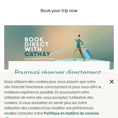
Book your trip now
Pourquoi réserver directement
avec nous ?
Nous utilisons des cookies pour nous assurer que notre
site Internet fonctionne correctement et pour vous offrir la
Vous obtiendrez le meilleur rapport qualité-
meilleure expérience possible. En poursuivant votre
prix, la plus grande flexibilité et voyagerez en
utilisation de notre site, vous acceptez l’utilisation des
cookies. Si vous souhaitez en savoir plus sur notre
toute sérénité en réservant avec nous.
utilisation des cookies et/ou modifier vos préférences,
veuillez consulter notre
Politique en matière de cookies
En savoir plus