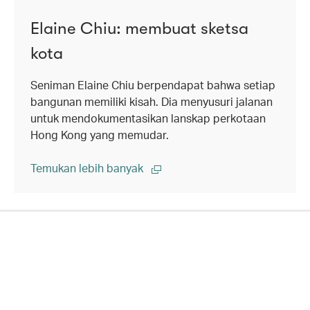
Elaine Chiu: membuat sketsa
kota
Seniman Elaine Chiu berpendapat bahwa setiap
bangunan memiliki kisah. Dia menyusuri jalanan
untuk mendokumentasikan lanskap perkotaan
Hong Kong yang memudar.
Temukan lebih banyak