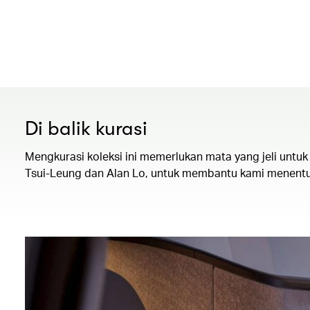
Di balik kurasi
Mengkurasi koleksi ini memerlukan mata yang jeli untuk
Tsui-Leung dan Alan Lo, untuk membantu kami menentuk