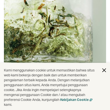
Kami menggunakan cookie untuk memastikan bahwa situs
Kemitraan
web kami bekerja dengan baik dan untuk memberikan
pengalaman terbaik kepada Anda. Dengan melanjutkan
Kami berkolaborasi dengan mitra yang dipilih
penggunaan situs kami, Anda menyetujui penggunaan
cookie. Jika Anda ingin mempelajari selengkapnya
secara cermat untuk meningkatkan perjalanan
mengenai penggunaan Cookie dan / atau mengubah
Anda.
preferensi Cookie Anda, kunjungilah
Kebijakan Cookie
Temukan lebih banyak
kami.