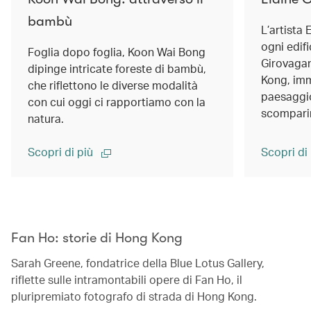
bambù
L’artista 
ogni edifi
Foglia dopo foglia, Koon Wai Bong
Girovagan
dipinge intricate foreste di bambù,
Kong, imm
che riflettono le diverse modalità
paesaggio
con cui oggi ci rapportiamo con la
scompari
natura.
Scopri di più
Scopri di
00.00
/
02.14
Fan Ho: storie di Hong Kong
Sarah Greene, fondatrice della Blue Lotus Gallery,
riflette sulle intramontabili opere di Fan Ho, il
pluripremiato fotografo di strada di Hong Kong.