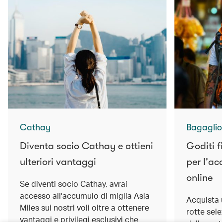
Cathay
Bagaglio
Diventa socio Cathay e ottieni
Goditi f
ulteriori vantaggi
per l'ac
online
Se diventi socio Cathay, avrai
accesso all'accumulo di miglia Asia
Acquista 
Miles sui nostri voli oltre a ottenere
rotte sel
vantaggi e privilegi esclusivi che