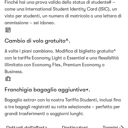
Finché hai una prova valida dello status di studente# –
come una International Student Identity Card (ISIC), un
visto per studenti, un numero di matricola o una lettera di
ammissione – sei idoneo.
Cambio di volo gratuito^.
A volte i piani cambiano. Modifica di biglietto gratuita^
con le tariffe Economy Light o Essential e una flessibilità
illimitata con Economy Flex, Premium Economy o
Business.
Franchigia bagaglio aggiuntiva+.
Bagaglio extra+ con la nostra Tariffa Studenti, inclusi fino
a tre bagagli registrati su rotte selezionate – perfetto per
grandi trasferimenti o soggiorni lunghi.
Dettagli dell'offerta
Destinazioni
Termini e co