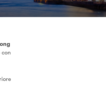
ong
o con
riore