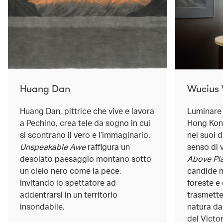
Huang Dan
Wucius
Huang Dan, pittrice che vive e lavora
Luminare
a Pechino, crea tele da sogno in cui
Hong Kon
si scontrano il vero e l’immaginario.
nei suoi d
Unspeakable Awe
raffigura un
senso di v
desolato paesaggio montano sotto
Above Pla
un cielo nero come la pece,
candide n
invitando lo spettatore ad
foreste e
addentrarsi in un territorio
trasmette
insondabile.
natura dal
del Victor