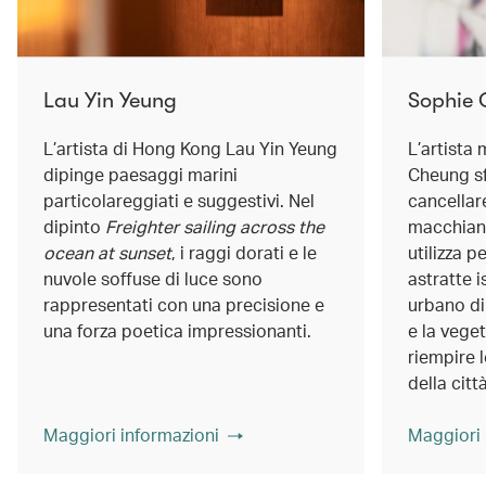
Lau Yin Yeung
Sophie
L’artista di Hong Kong Lau Yin Yeung
L’artista
dipinge paesaggi marini
Cheung s
particolareggiati e suggestivi. Nel
cancellare
dipinto
Freighter sailing across the
macchiand
ocean at sunset
, i raggi dorati e le
utilizza p
nuvole soffuse di luce sono
astratte 
rappresentati con una precisione e
urbano di
una forza poetica impressionanti.
e la vege
riempire l
della città
Maggiori informazioni
Maggiori 