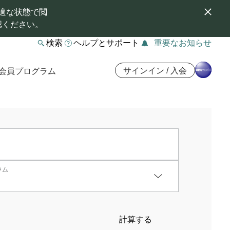
適な状態で閲
認ください。
検索
ヘルプとサポート
重要なお知らせ
サインイン / 入会
会員プログラム
ラム
計算する