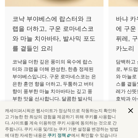
코냑 부야베스에 랍스터와 크
바냐 카
랩을 더하고, 구운 로마네스코
에 구운
와 마늘 치아바타, 발사믹 포도
퓌레, 
를 곁들인 요리
카노리
코냑을 더한 깊은 풍미의 육수에 랍스
담백하고 
터와 크랩을 더해 완성한, 한층 정제된
로, 부드
부야베스입니다. 구운 로마네스코는 은
와 마늘로
은한 훈연 향을 더하고, 두툼하고 버터
스를 곁들
향이 풍부한 마늘 치아바타는 깊고 풍
레가 산뜻
부한 맛을 선사합니다. 달콤한 발사믹
호박과 아
포도가 은은한 산미를 더해 맛의 균형
니다. 바
캐세이퍼시픽은 웹사이트가 정상적으로 작동하는지 확인하
을 살려줍니다.
리는 은은
고 가능한 한 최상의 경험을 제공하기 위해 쿠키를 사용합니
미를 한층
다. 사이트를 계속 이용하면 쿠키 사용에 동의하는 것으로 간
일등석에만 제공됩니다.
주됩니다. 쿠키 사용 및/또는 쿠키 기본 설정을 변경하는 방법
일등석에만
에 대한 자세한 내용은
에서 확인할 수 있습니다
쿠키 정책