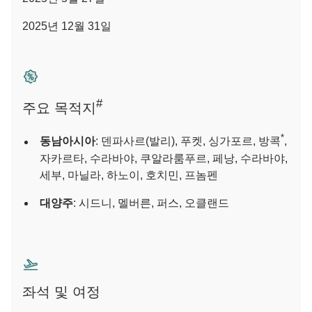
2025년 12월 31일
#
주요 목적지
*
동남아시아
: 덴파사르(발리), 푸켓, 싱가포르, 방콕
,
자카르타, 수라바야, 쿠알라룸푸르, 페낭, 수라바야,
세부, 마닐라, 하노이, 호치민, 프놈펜
대양주
: 시드니, 멜버른, 퍼스, 오클랜드
좌석 및 여정