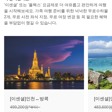
‘이센셜’ 또는 '플렉스' 요금제로 더 여유롭고 편안하게 여행
을 시작해보세요. 가족 여행 준비를 위한 넉넉한 무료수하물
2개, 무료 사전 좌석 지정, 무료 여정 변경 등 꼭 필요한 혜택
을 부담없이 챙길 수 있습니다.
[이센셜]인천↔방콕
[이센셜
499,200원*부터~
483,600