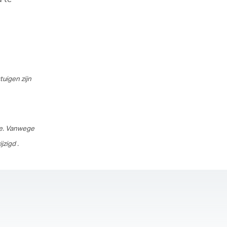
uigen zijn
ie. Vanwege
zigd .