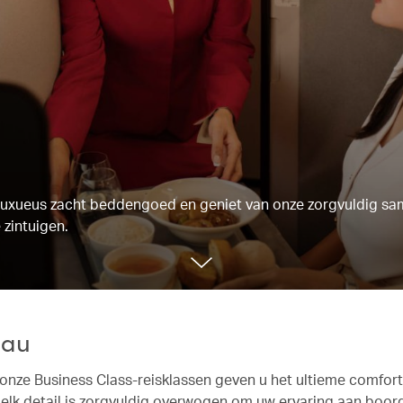
in luxueus zacht beddengoed en geniet van onze zorgvuldig s
 zintuigen.
eau
 onze Business Class-reisklassen geven u het ultieme comfort
elk detail is zorgvuldig overwogen om uw ervaring aan boord