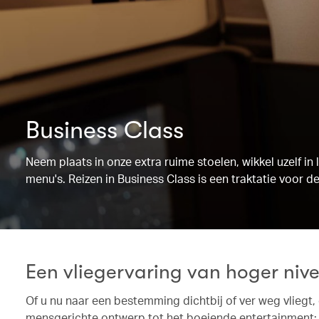
Business Class
Neem plaats in onze extra ruime stoelen, wikkel uzelf 
menu's. Reizen in Business Class is een traktatie voor de
Een vliegervaring van hoger niv
Of u nu naar een bestemming dichtbij of ver weg vliegt,
mensgerichte ontwerp tot het boeiende entertainment: 