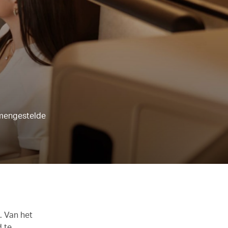
amengestelde
. Van het
 te