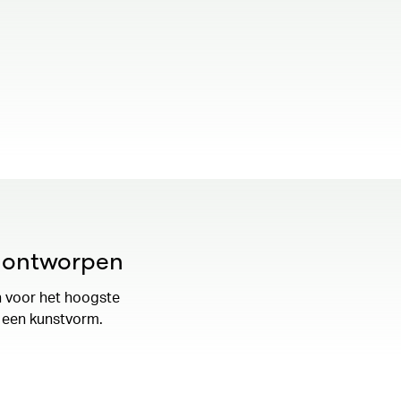
00.00
/
01.19
k ontworpen
n voor het hoogste
s een kunstvorm.