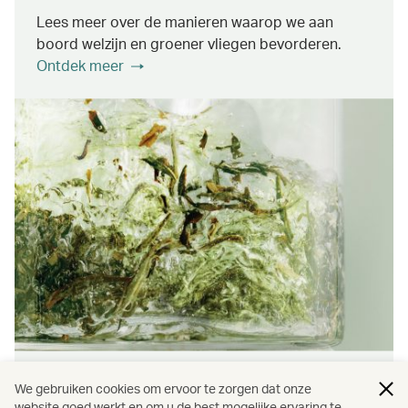
Lees meer over de manieren waarop we aan
boord welzijn en groener vliegen bevorderen.
Ontdek meer
Partnerschappen
We gebruiken cookies om ervoor te zorgen dat onze
website goed werkt en om u de best mogelijke ervaring te