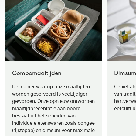
Combomaaltijden
Dimsu
De manier waarop onze maaltijden
Geniet al
worden geserveerd is veelzijdiger
van tradi
geworden. Onze opnieuw ontworpen
hartverwa
maaltijdpresentatie aan boord
eetcultuu
bestaat uit het scheiden van
individuele etenswaren zoals congee
(rijstepap) en dimsum voor maximale