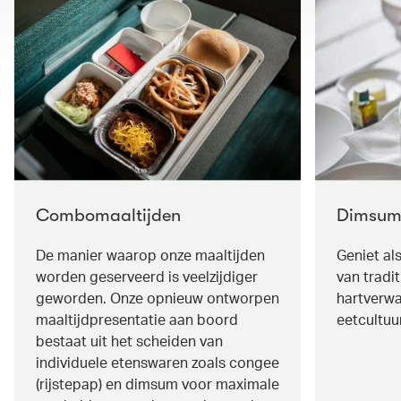
Combomaaltijden
Dimsu
De manier waarop onze maaltijden
Geniet al
worden geserveerd is veelzijdiger
van tradi
geworden. Onze opnieuw ontworpen
hartverwa
maaltijdpresentatie aan boord
eetcultuu
bestaat uit het scheiden van
individuele etenswaren zoals congee
(rijstepap) en dimsum voor maximale