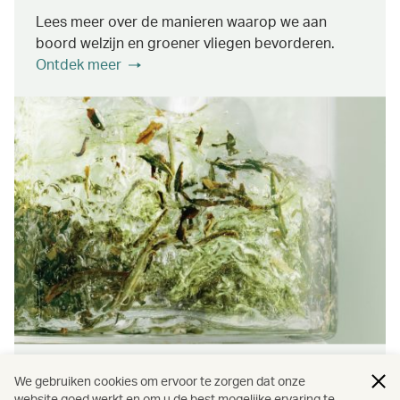
Lees meer over de manieren waarop we aan
boord welzijn en groener vliegen bevorderen.
Ontdek meer
Partnerschappen
We gebruiken cookies om ervoor te zorgen dat onze
website goed werkt en om u de best mogelijke ervaring te