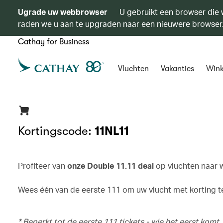
Ugrade uw webbrowser
U gebruikt een browser die 
raden we u aan te upgraden naar een nieuwere browser
Cathay for Business
Vluchten
Vakanties
Wink
Kortingscode:
11NL11
Profiteer van
onze Double 11.11 deal
op vluchten naar 
Wees één van de eerste 111 om uw vlucht met korting 
* Beperkt tot de eerste 111 tickets - wie het eerst kom