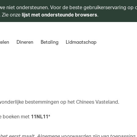
we niet ondersteunen. Voor de beste gebruikerservaring op o
. Zie onze
lijst met ondersteunde browsers
.
elen
Dineren
Betaling
Lidmaatschap
wonderlijke bestemmingen op het Chinees Vasteland.
te boeken met
11NL11
*
t, het eerst maalt. Algemene voorwaarden zijn van toepassing.