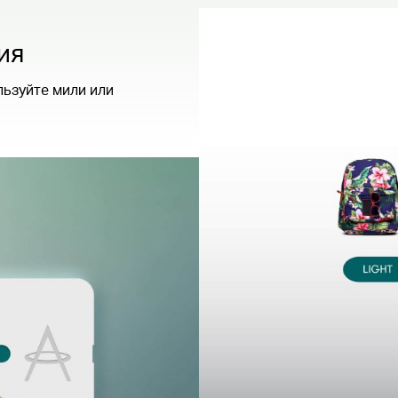
ия
ьзуйте мили или