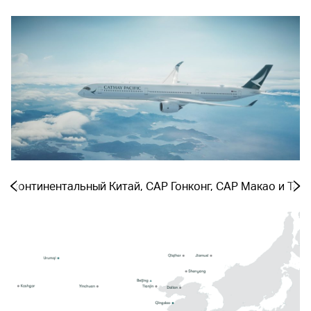
 − континентальный Китай, САР Гонконг, САР Макао и Тай