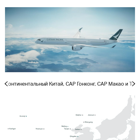
 − континентальный Китай, САР Гонконг, САР Макао и Тай