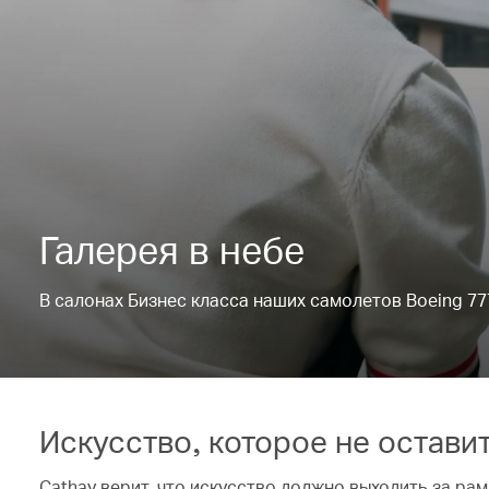
Галерея в небе
В салонах Бизнес класса наших самолетов Boeing 77
Искусство, которое не остав
Cathay верит, что искусство должно выходить за ра