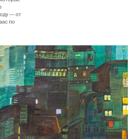
е
роду — от
вас по