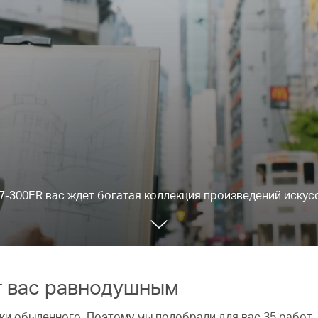
7-300ER вас ждет богатая коллекция произведений искус
ит вас равнодушным
мки обыденного. Поэтому мы подобрали для вас 35 работ,