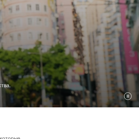
ства.
 которые