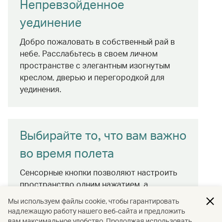
Непревзойденное
уединение
Добро пожаловать в собственный рай в
небе. Расслабьтесь в своем личном
пространстве с элегантным изогнутым
креслом, дверью и перегородкой для
уединения.
Выбирайте то, что вам важно
во время полета
Сенсорные кнопки позволяют настроить
пространство одним нажатием, а
вспомогательные кнопки находятся в
Мы используем файлы cookie, чтобы гарантировать
пределах досягаемости даже в спальном
надлежащую работу нашего веб-сайта и предложить
режиме. Настройте себе удобное
вам максимальное удобство. Продолжая использовать