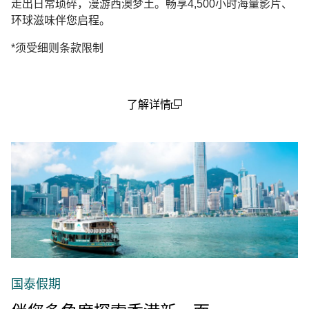
走出日常琐碎，漫游西澳梦土。畅享4,500小时海量影片、
环球滋味伴您启程。
*须受细则条款限制
了解详情
(open in a new window)
国泰假期