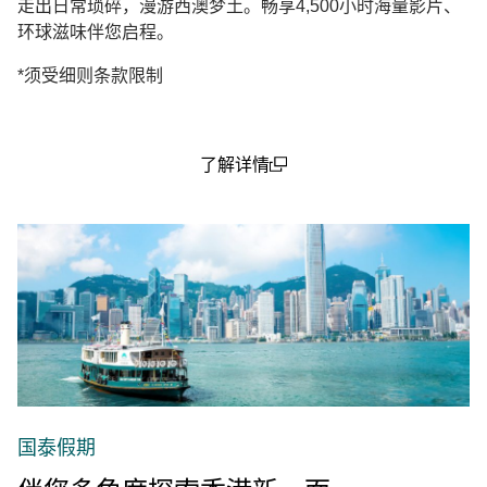
走出日常琐碎，漫游西澳梦土。畅享4,500小时海量影片、
环球滋味伴您启程。
*须受细则条款限制
了解详情
(open in a new window)
国泰假期