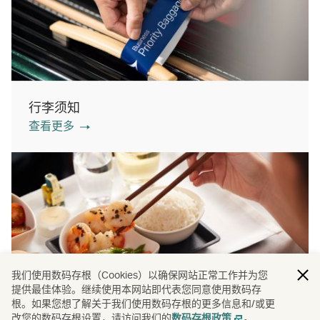
行李须知
查看更多
我们使用数码存根（Cookies）以确保网站正常工作并为您
提供最佳体验。继续使用本网站即代表您同意使用数码存
机上餐膳
根。如果您想了解关于我们使用数码存根的更多信息和/或更
查看更多
改您的数码存根设置，请访问我们的
。
数码存根政策