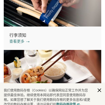
行李须知
查看更多
我们使用数码存根（Cookies）以确保网站正常工作并为您
提供最佳体验。继续使用本网站即代表您同意使用数码存
机上餐膳
根。如果您想了解关于我们使用数码存根的更多信息和/或更
查看更多
改您的数码存根设置，请访问我们的
。
数码存根政策