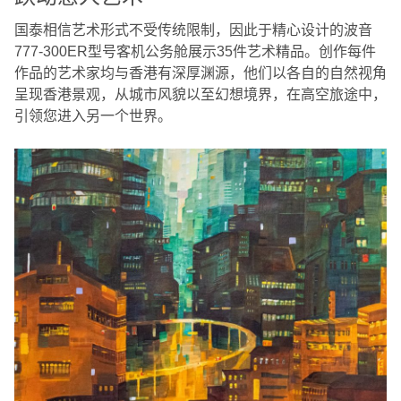
国泰相信艺术形式不受传统限制，因此于精心设计的波音
777-300ER型号客机公务舱展示35件艺术精品。创作每件
作品的艺术家均与香港有深厚渊源，他们以各自的自然视角
呈现香港景观，从城市风貌以至幻想境界，在高空旅途中，
引领您进入另一个世界。