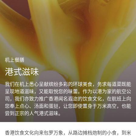
机上餐膳
港式滋味
我们在机上悉心呈献缤纷多彩的环球美食，务求每道菜既能
呈现地道滋味，又能取悦您的味蕾。作为以港为家的航空公
司，我们亦致力推广香港闻名遐迩的饮食文化，在航班上向
您奉上点心、汤面和蛋挞，让您即使置身于万米高空，也能
尝到正宗的人气港式滋味。
香港饮食文化向来包罗万象，从路边摊档炮制的小食，到米