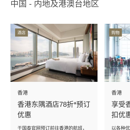
中国 - 内地及港澳台地区
酒店
购物
香港
香港
香港东隅酒店78折*预订
享受
优惠
扣优
于国泰官网预订前往香港的航班，
以各种优