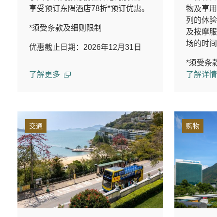
享受预订东隅酒店78折*预订优惠。
物及享用
列的体验
*须受条款及细则限制
及按摩服
场的时间
优惠截止日期：2026年12月31日
*须受条
了解更多
了解详情
交通
购物