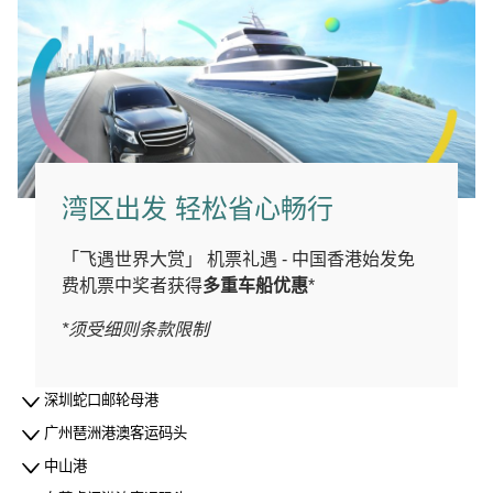
湾区出发 轻松省心畅行
「飞遇世界大赏」 机票礼遇 - 中国香港始发免
费机票中奖者获得
多重车船优惠
*
*须受细则条款限制
深圳蛇口邮轮母港
广州琶洲港澳客运码头
中山港