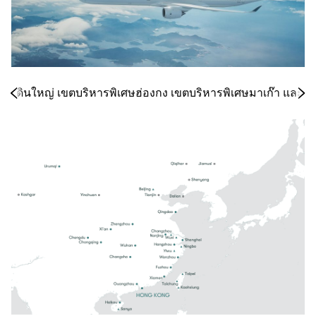
นแผ่นดินใหญ่ เขตบริหารพิเศษฮ่องกง เขตบริหารพิเศษมาเก๊า และภู