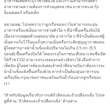
อาหารพิเศษที่ระบุไว้ข้างต้นได้ และเราไม่สามารถจัดหา
อาหารตามความต้องการส่วนบุคคล เช่น อาหารทะเล กุ้ง
ล็อบสเตอร์ หรือสเต็ก
หมายเหตุ: โปรดทราบว่าลูกเรือของเราไม่สามารถจะอุ่น
อาหารหรือแช่เย็นอาหารส่วนตัวใด ๆ ที่นำขึ้นเครื่องบินได้
เนื่องจากเหตุผลด้านสุขอนามัย อาหารใด ๆ ที่จำเป็นต้องแช่ตู้
เย็นควรเก็บไว้ในถุงเก็บความเย็นหรือกระติกสุญญากาศแทน
ผู้โดยสารอาจนำน้ำแข็งแห้งปริมาณไม่เกิน 2.5 กก. (5.5
ปอนด์) ขึ้นเครื่องบินได้ โดยบรรจุในภาชนะที่เหมาะสมซึ่งเปิด
ให้ก๊าซ CO2 สามารถระเหยออกอย่างอิสระได้ เมื่อทำการ
เช็คอิน ผู้โดยสารต้องแจ้งต่อเจ้าหน้าที่สนามบินว่าต้องการจะ
นำน้ำแข็งแห้งขึ้นเครื่องด้วย หากจำเป็นต้องอุ่นอาหารบน
เครื่องบิน กรุณาขอภาชนะพร้อมกับน้ำร้อนจากลูกเรือของ
เรา
*สําหรับข้อมูลเกี่ยวกับการแพ้ถั่วลิสงและถั่วเปลือกแข็ง โปรด
ดูที่ส่วน "ถั่วลิสงและถั่วเปลือกแข็ง" ด้านล่าง