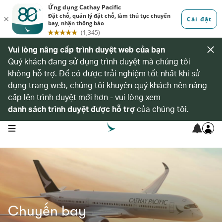
Vui lòng nâng cấp trình duyệt web của bạn
Quý khách đang sử dụng trình duyệt mà chúng tôi
không hỗ trợ. Để có được trải nghiệm tốt nhất khi sử
dụng trang web, chúng tôi khuyên quý khách nên nâng
cấp lên trình duyệt mới hơn - vui lòng xem
danh sách trình duyệt được hỗ trợ
của chúng tôi.
open navigation menu
Chuyến bay