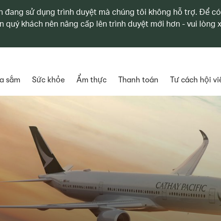
 đang sử dụng trình duyệt mà chúng tôi không hỗ trợ. Để có
n quý khách nên nâng cấp lên trình duyệt mới hơn - vui lòng
a sắm
Sức khỏe
Ẩm thực
Thanh toán
Tư cách hội vi