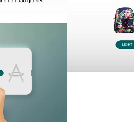
àng hơn bao giờ hết.