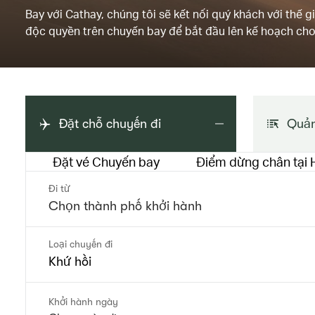
Bay với Cathay, chúng tôi sẽ kết nối quý khách với thế 
độc quyền trên chuyến bay để bắt đầu lên kế hoạch cho 
Đặt chỗ chuyến đi
Quản
Đặt vé Chuyến bay
Điểm dừng chân tại
Đi từ
Loại chuyến đi
Khứ hồi
Khởi hành ngày