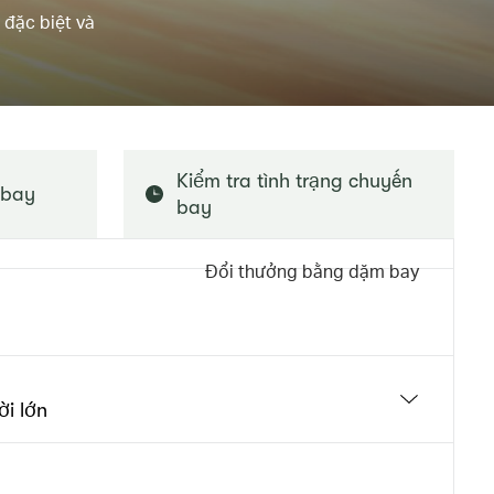
 đặc biệt và
Kiểm tra tình trạng chuyến
 bay
bay
Đổi thưởng bằng dặm bay
i lớn